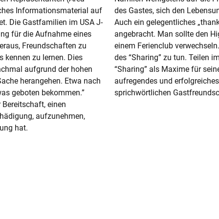
ches Informationsmaterial auf
des Gastes, sich den Lebensu
et. Die Gastfamilien im
USA
J-
Auch ein gelegentliches „than
ng für die Aufnahme eines
angebracht. Man sollte den H
eraus, Freundschaften zu
einem Ferienclub verwechseln.
 kennen zu lernen. Dies
des “Sharing” zu tun. Teilen i
anchmal aufgrund der hohen
“Sharing” als Maxime für seine
 Sache herangehen. Etwa nach
aufregendes und erfolgreiches 
 etwas geboten bekommen.”
sprichwörtlichen Gastfreundscha
 Bereitschaft, einen
schädigung, aufzunehmen,
ung hat.