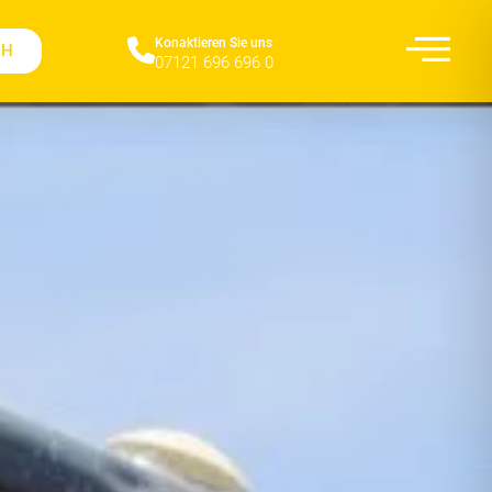
Konaktieren Sie uns​
CH
07121 696 696 0