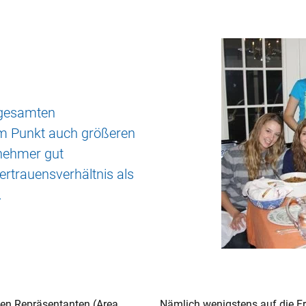
s gesamten
m Punkt auch größeren
nehmer gut
rtrauensverhältnis als
.
hen Repräsentanten (Area
Nämlich wenigstens auf die Fr