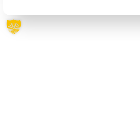
HIGH SCHOOL
USA
Kanada
Australien
TREFF
Sprachreisen
Neuseeland
Mühleweg 11