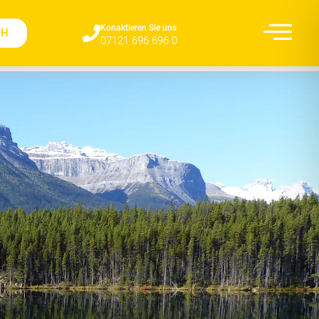
Konaktieren Sie uns​
CH
07121 696 696 0