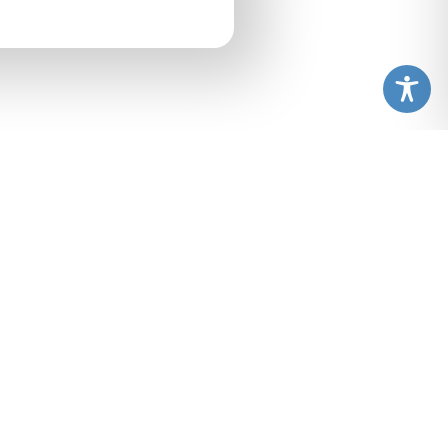
hmerfotos
ste
te und Vergünstigungen