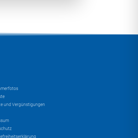
hmerfotos
ste
te und Vergünstigungen
ssum
schutz
refreiheitserklärung