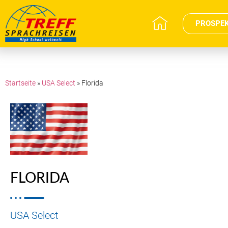
PROSPE
Startseite
»
USA Select
»
Florida
FLORIDA
USA Select