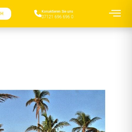
Konaktieren Sie uns​
CH
07121 696 696 0