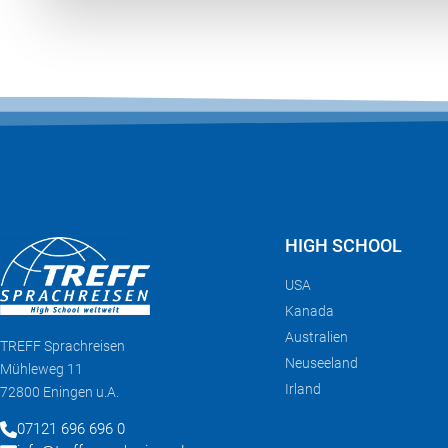
HIGH SCHOOL
USA
Kanada
Australien
TREFF
Sprachreisen
Neuseeland
Mühleweg 11
Irland
72800 Eningen u.A.
07121 696 696 0