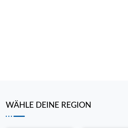
Gegenstände stehen. Letzte Woche habe ic
Freunden New York City am Abend besichtigt.
Eisbahn und der Times Square sahen wie in d
glücklich und ich habe mich 
Jonas Lagodk
Lake Grove, Ne
WÄHLE DEINE REGION​