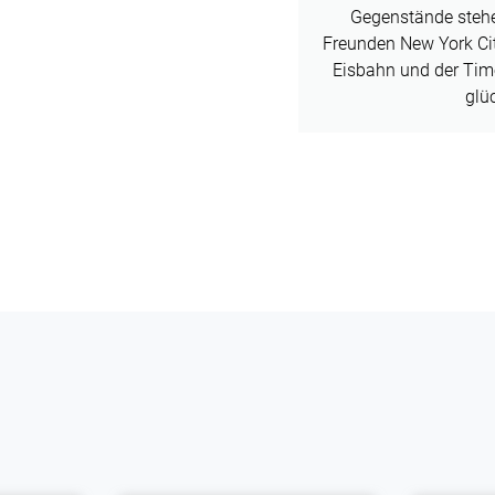
h mit meiner Familie und
 Es war wunderschön und die
en Filmen aus. Ich bin sehr
eingelebt.
a
w York