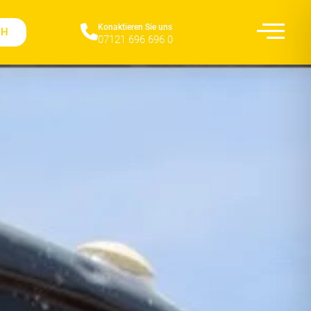
Konaktieren Sie uns​
CH
07121 696 696 0