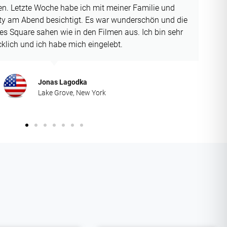
Franziska Wenzel
Wadsworth, Ohio