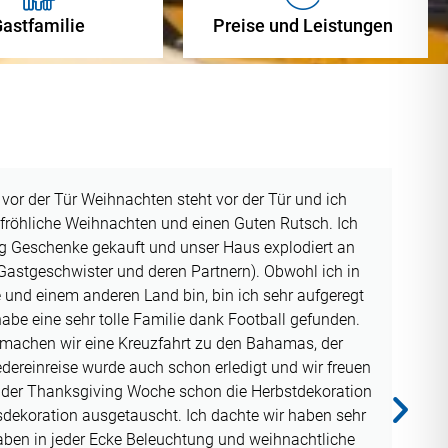
astfamilie
Preise und Leistungen
 erlebt Die Zeit in USA war sehr schön und eine sehr
ist sehr schade, dass wir alle jetzt schon nach Hause
as Ende sicher noch sehr schön geworden wäre ohne
 sehr vieles erlebt, von Football Games und Bällen, zu
ner Gastschwester und Freunden. Die High School war
öne Erfahrung und es war sehr schön zu sehen, wie
rer dort sind. Die letzten Wochen habe ich mit meiner
e kleine Ausflüge zu Parks gemacht. Und ja, ich habe
hr viel Kontakt mit meiner Gastfamilie.