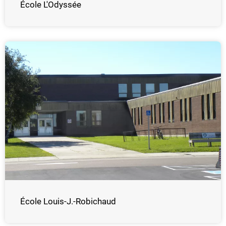
École L'Odyssée
École Louis-J.-Robichaud