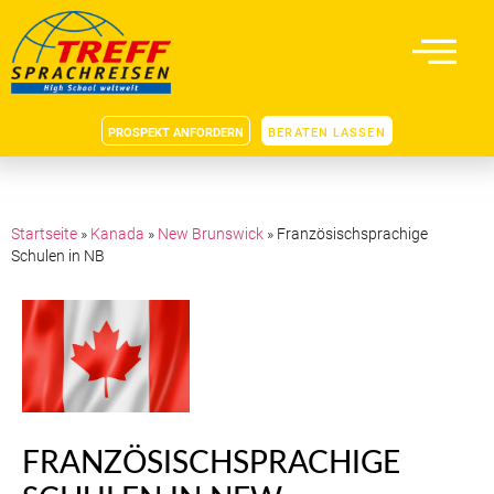
PROSPEKT ANFORDERN
BERATEN LASSEN
Startseite
»
Kanada
»
New Brunswick
»
Französischsprachige
Schulen in NB
FRANZÖSISCHSPRACHIGE