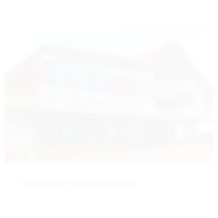
Taupo-Nui-a-Tia College (Taupo)