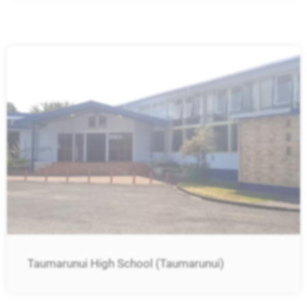
Taumarunui High School (Taumarunui)