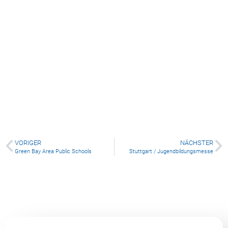
William Colenso College (Napier)
VORIGER
NÄCHSTER
Green Bay Area Public Schools
Stuttgart / Jugendbildungsmesse