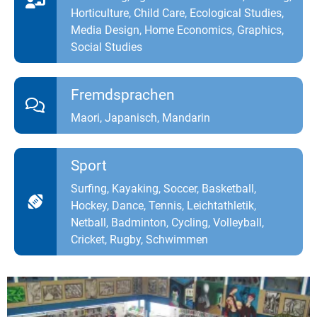
Horticulture, Child Care, Ecological Studies,
Media Design, Home Economics, Graphics,
Social Studies
Fremdsprachen
Maori, Japanisch, Mandarin
Sport
Surfing, Kayaking, Soccer, Basketball,
Hockey, Dance, Tennis, Leichtathletik,
Netball, Badminton, Cycling, Volleyball,
Cricket, Rugby, Schwimmen