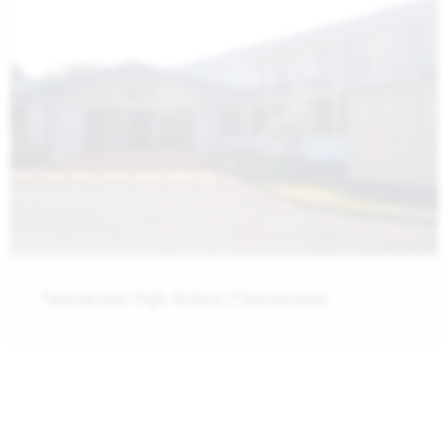
Taumarunui High School (Taumarunui)