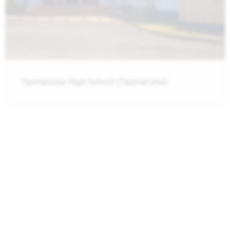
Taumarunui High School (Taumarunui)