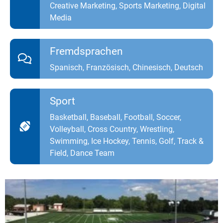
Creative Marketing, Sports Marketing, Digital
Media
Fremdsprachen
Spanisch, Französisch, Chinesisch, Deutsch
Sport
Basketball, Baseball, Football, Soccer,
Volleyball, Cross Country, Wrestling,
Swimming, Ice Hockey, Tennis, Golf, Track &
Field, Dance Team