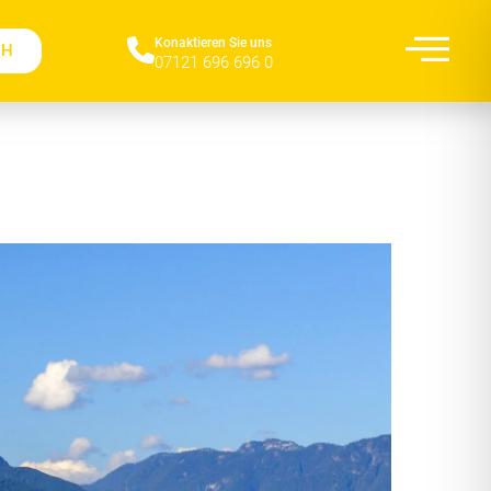
Konaktieren Sie uns​
CH
07121 696 696 0