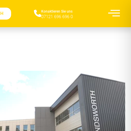
Konaktieren Sie uns​
CH
07121 696 696 0