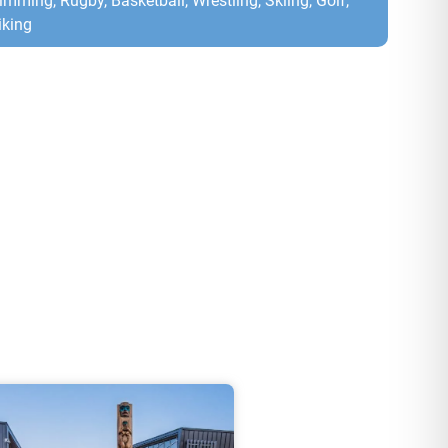
mming, Rugby, Basketball, Wrestling, Skiing, Golf,
iking