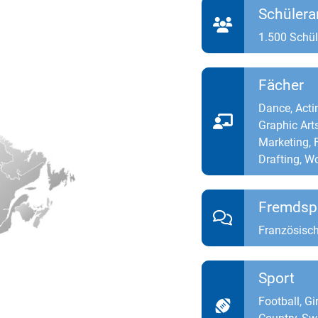
Schülera
1.500 Schül
Fächer
Dance, Actin
Graphic Art
Marketing, F
Drafting, 
Fremdsp
Französisch
Sport
Football, Gi