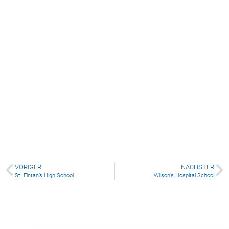
St. Tiernan’s Community School
VORIGER
NÄCHSTER
St. Fintan’s High School
Wilson’s Hospital School