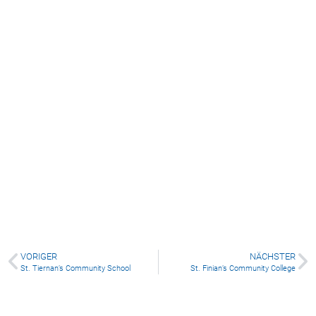
St. Tiernan’s Community School
VORIGER
NÄCHSTER
St. Tiernan’s Community School
St. Finian’s Community College