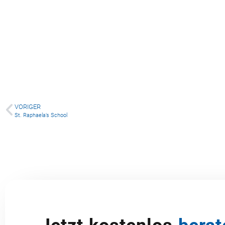
St. Neasain’s Community
St. Raphaela’s 
School
VORIGER
St. Raphaela’s School