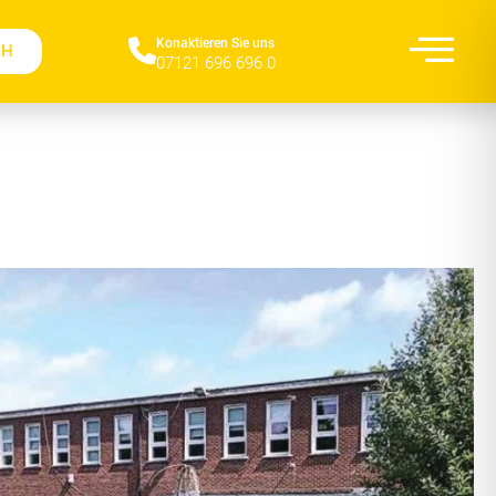
Konaktieren Sie uns​
CH
07121 696 696 0