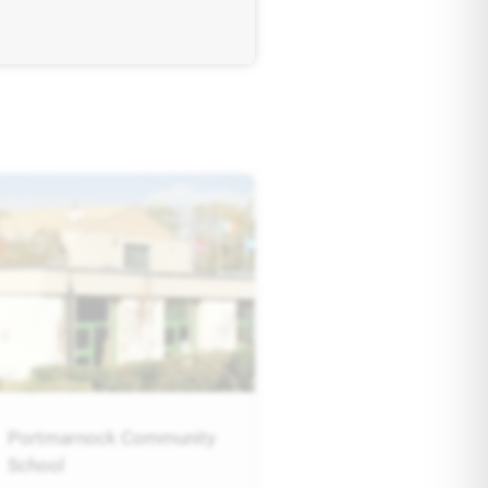
Portmarnock Community
School