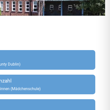
nty Dublin)
nzahl
rinnen (Mädchenschule)