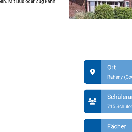
blin. Mit Bus oder Zug kann
Ort
Raheny (Cou
Schülera
715 Schüle
Fächer