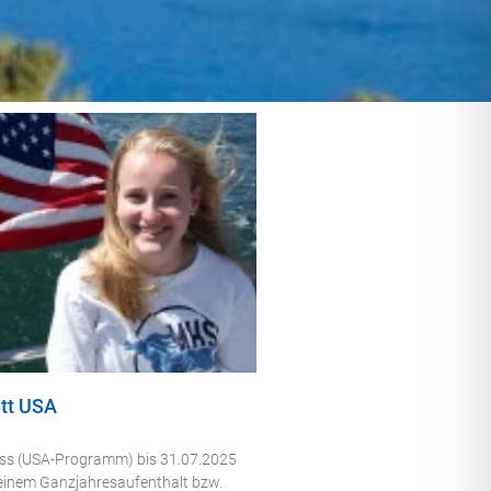
tt USA
uss (USA-Programm) bis 31.07.2025
 einem Ganzjahresaufenthalt bzw.