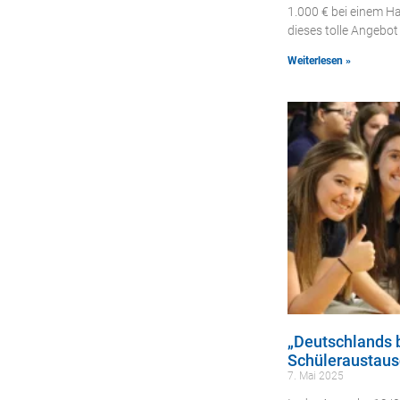
1.000 € bei einem H
dieses tolle Angebot
Weiterlesen »
„Deutschlands b
Schüleraustaus
7. Mai 2025