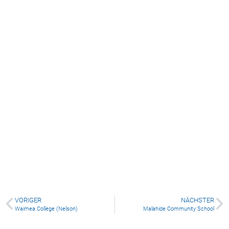
Waimea College (Nelson)
VORIGER
NÄCHSTER
Waimea College (Nelson)
Malahide Community School