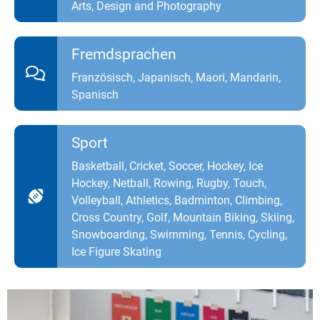
Arts, Design and Photography
Fremdsprachen
Französisch, Japanisch, Maori, Mandarin,
Spanisch
Sport
Basketball, Cricket, Soccer, Hockey, Ice
Hockey, Netball, Rowing, Rugby, Touch,
Volleyball, Athletics, Badminton, Climbing,
Cross Country, Golf, Mountain Biking, Skiing,
Snowboarding, Swimming, Tennis, Cycling,
Ice Figure Skating