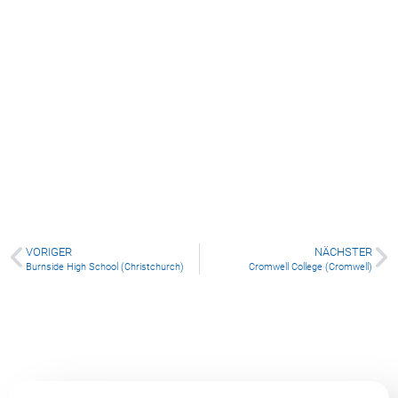
Wakatipu High School (Queenstown)
VORIGER
NÄCHSTER
Burnside High School (Christchurch)
Cromwell College (Cromwell)