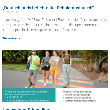
„Deutschlands beliebtester Schüleraustausch“
7. Mai 2025
In der Ausgabe 19/25 der Zeitschrift Focus wurden Reiseveranstalter
aus allen Bereichen der Reisebranche unter die Lupe genommen.
TREFF Sprachreisen belegt bei einer Umfrage zur
Weiterlesen »
Neuseeland-Stipendium