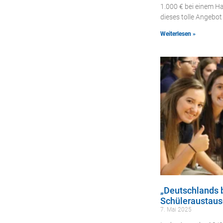
1.000 € bei einem H
dieses tolle Angebot
Weiterlesen »
„Deutschlands b
Schüleraustaus
7. Mai 2025