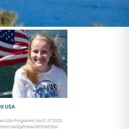
tt USA
uss (USA-Programm) bis 31.07.2025
 einem Ganzjahresaufenthalt bzw.