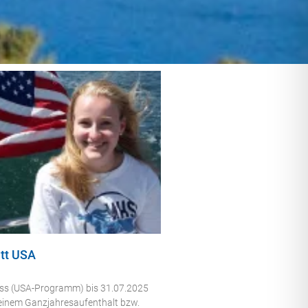
tt USA
uss (USA-Programm) bis 31.07.2025
 einem Ganzjahresaufenthalt bzw.