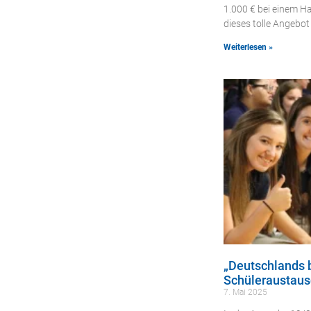
1.000 € bei einem H
dieses tolle Angebot
Weiterlesen »
„Deutschlands b
Schüleraustaus
7. Mai 2025