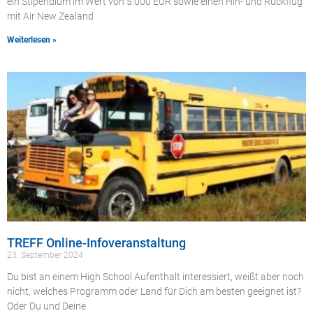
ein Stipendium im Wert von 5.000 EUR sowie einen Hin- und Rückflug
mit Air New Zealand
Weiterlesen »
TREFF Online-Infoveranstaltung
23. September 2024
Du bist an einem High School Aufenthalt interessiert, weißt aber noch
nicht, welches Programm oder Land für Dich am besten geeignet ist?
Oder Du und Deine