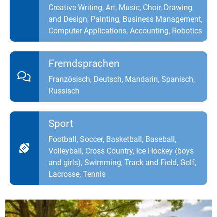
Creative Writing, Art, Music, Choir, Drawing
and Design, Painting, Business Management,
Computer Applications, Accounting, Robotics
Fremdsprachen
Französisch, Deutsch, Mandarin, Spanisch,
Russisch
Sport
Football, Soccer, Basketball, Baseball,
Volleyball, Cross Country, Ice Hockey (boys
and girls), Swimming, Track and Field, Golf,
Lacrosse, Tennis