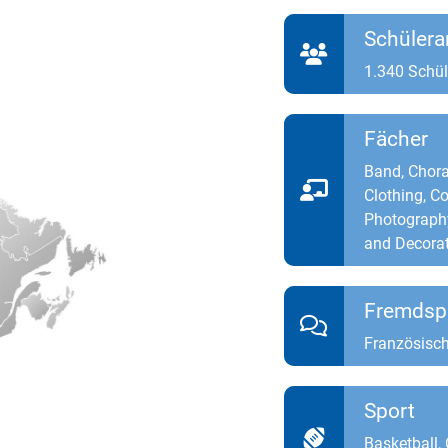
Schülera
1.340 Schül
Fächer
Band, Chora
Clothing, C
Photography
and Decora
Fremdsp
Französisch
Sport
Basketball,