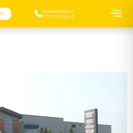
Konaktieren Sie uns​
CH
07121 696 696 0