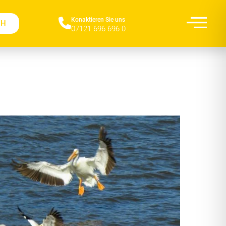
Konaktieren Sie uns​
CH
07121 696 696 0