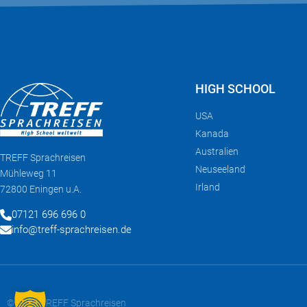
HIGH SCHOOL
USA
Kanada
Australien
TREFF
Sprachreisen
Neuseeland
Mühleweg 11
Irland
72800 Eningen u.A.
07121 696 696 0
info@treff-sprachreisen.de
© 2026 TREFF Sprachreisen