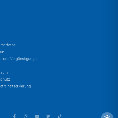
hmerfotos
ste
te und Vergünstigungen
ssum
schutz
refreiheitserklärung