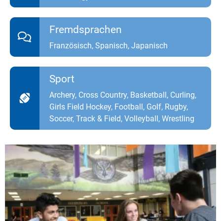
Fremdsprachen
Französisch, Spanisch, Japanisch
Sport
Archery, Cross Country, Basketball, Curling,
Girls Field Hockey, Football, Golf, Rugby,
Soccer, Track & Field, Volleyball, Wrestling