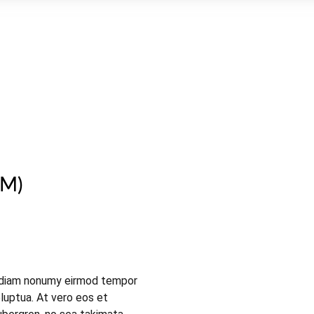
MM)
ed diam nonumy eirmod tempor
luptua. At vero eos et