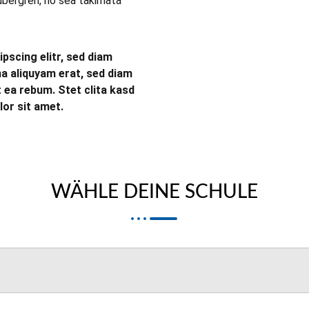
ubergren, no sea takimata
pscing elitr, sed diam
a aliquyam erat, sed diam
 ea rebum. Stet clita kasd
or sit amet.
WÄHLE DEINE SCHULE