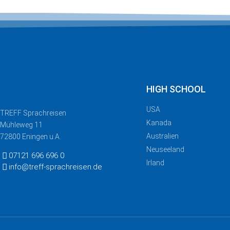
HIGH SCHOOL
USA
TREFF
Sprachreisen
Kanada
Mühleweg 11
Australien
72800 Eningen u.A.
Neuseeland
07121 696 696 0
Irland
info@treff-sprachreisen.de