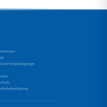
ehmerfotos
ste
te und Vergünstigungen
ssum
schutz
refreiheitserklärung