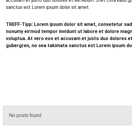
accusam et justo duo dolores et ea rebum. Stet clita kasd g
sanctus est Lorem ipsum dolor sit amet.
TREFF
-Tipp: Lorem ipsum dolor sit amet, consetetur sadi
nonumy eirmod tempor invidunt ut labore et dolore magn
voluptua. At vero eos et accusam et justo duo dolores et
gubergren, no sea takimata sanctus est Lorem ipsum dol
No posts found