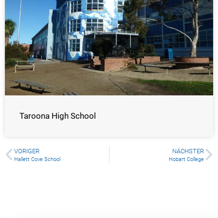
Taroona High School
VORIGER
NÄCHSTER
Hallett Cove School
Hobart College