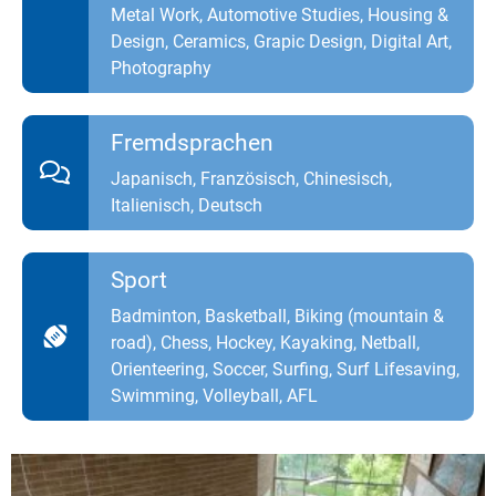
Metal Work, Automotive Studies, Housing &
Design, Ceramics, Grapic Design, Digital Art,
Photography
Fremdsprachen
Japanisch, Französisch, Chinesisch,
Italienisch, Deutsch
Sport
Badminton, Basketball, Biking (mountain &
road), Chess, Hockey, Kayaking, Netball,
Orienteering, Soccer, Surfing, Surf Lifesaving,
Swimming, Volleyball, AFL